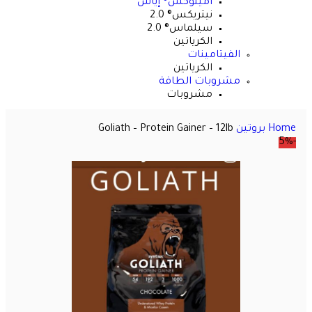
أمينوكس® إياس
نيتريكس® 2.0
سيلماس® 2.0
الكرياتين
الفيتامينات
الكرياتين
مشروبات الطاقة
مشروبات
أفضل المبيعات
Home
بروتين
Goliath – Protein Gainer – 12lb
-5%