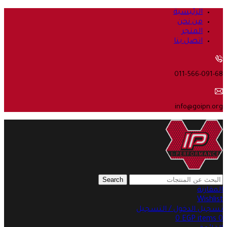
الرئيسية
من نحن
المتجر
اتصل بنا
011-566-091-68
info@goipn.org
Search
المقارنة
Wishlist
تسجيل الدخول / التسجيل
0
EGP
items
0