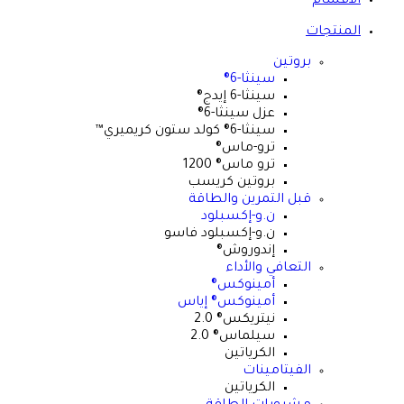
الأقسام
المنتجات
بروتين
سينثا-6®
سينثا-6 إيدج®
عزل سينثا-6®
سينثا-6® كولد ستون كريميري™
ترو-ماس®
ترو ماس® 1200
بروتين كريسب
قبل التمرين والطاقة
ن.و-إكسبلود
ن.و-إكسبلود فاسو
إندوروش®
التعافي والأداء
أمينوكس®
أمينوكس® إياس
نيتريكس® 2.0
سيلماس® 2.0
الكرياتين
الفيتامينات
الكرياتين