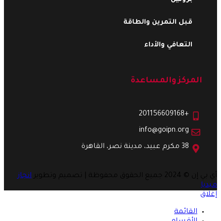
قبل التمرين والطاقة
التعافي والأداء
المركز والمساعدة
+201156609168
info@goipn.org
38 مكرم عبيد، مدينة نصر، القاهرة
أي بي إن
© 2024 جميع الحقوق محفوظة | تصميم وتطوير
انجاز
ميديا
إغلاق
القائمة