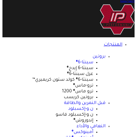
القائمة
المنتجات
بروتين
سينثا-6®
سينثا-6 إيدج®
عزل سينثا-6®
سينثا-6® كولد ستون كريميري™
ترو-ماس®
ترو ماس® 1200
بروتين كريسب
قبل التمرين والطاقة
ن.و-إكسبلود
ن.و-إكسبلود فاسو
إندوروش®
التعافي والأداء
أمينوكس®