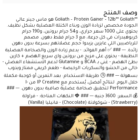
وصف المنتج
**Goliath – Protein Gainer – 12lb** Goliath هو ماس جينر عالي
الجودة مخصص لزيادة الوزن وبناء الكتلة العضلية بشكل نظيف.
يحتوي على 1000 سعر حراري، و54 جرام بروتين، و190 جرام
كربوهيدرات في كل جرعة، مع 3 جرام فقط دهون. مصمم
للرياضيين اللي عايزين يزيدوا حجم عضلاتهم بسرعة بدون دهون
زائدة. --- ### ✅ أهم الفوائد: - يدعم زيادة الوزن والضخامة العضلية
النظيفة - يحتوي على مزيج من بروتين واي سريع الهضم + كازين
بطئ الهضم - غني بـ BCAA و Glutamine لدعم الاستشفاء العضلي -
خالي من الحشو والسكريات الرخيصة - طعم كريمي ممتاز ويذوب
بسهولة --- ### 🕒 طريقة الاستخدام: بعد التمرين أو كوجبة مكملة
خلال اليوم. لنتائج أفضل، يُستخدم مع IP Creatine من I-
Performance لتحقيق ضخامة عضلية صافية بدون دهون. --- ###
💰 السعر: 3600 جنيه --- ### 🍓 النكهات المتاحة: - فراولة
(Strawberry) - شوكولاتة (Chocolate) - فانيليا (Vanilla)